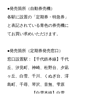
​●発売箇所
（自動券売機）
各駅に設置の「定期券・特急券」
と表記されている青色の券売機に
てお買い求めいただけます。
●発売箇所（定期券発売窓口）
窓口設置駅：【千代鉄本線】千代
丘、汐見町、神崎、杜野台、夕凪
ヶ丘、白雪、千川、くぬぎ台、澪
島町、千尋、琴沢、音無、雫原
【白雪本線】白雪、
白雪市
、千歳、辻野町、つばめ