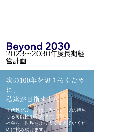
Beyond 2030
2023～2030年度長期経
営計画
次の100年を切り拓くため
に、
​私達が目指すもの。
千代鉄グループは、当グループの持ち
うる可能性を最大限に活用し、
​社会を、世界をよりよく変えていくた
めに挑み続けます。