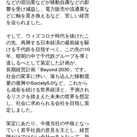
などの宿泊業などが移動自粛などの影
響を受け減益し、電力販売や流通業な
どに軸を置き換えるなど、苦しい経営
を迫られました。
そして、ウィズコロナ時代を抜けたこ
の先、再興する日本経済の最前線を駆
ける千代鉄を目指すべく、この先の10
年、暗闇の中で千代鉄グループを導く
道しるべとして策定した計画が、
長期経営計画「Beyond 2030」です。
社会の変革に伴い、落ち込んだ移動需
要の復興やSociety5.0など、これから
も成長を続ける世界経済と、予測され
るリスクを踏まえた未来の世界を想定
し、社会に求められる会社を目指し策
定しました。
策定にあたり、今後当社の中核となっ
ていく若手社員の意見を主とし、経営
陣だけではない会社一丸となって、新