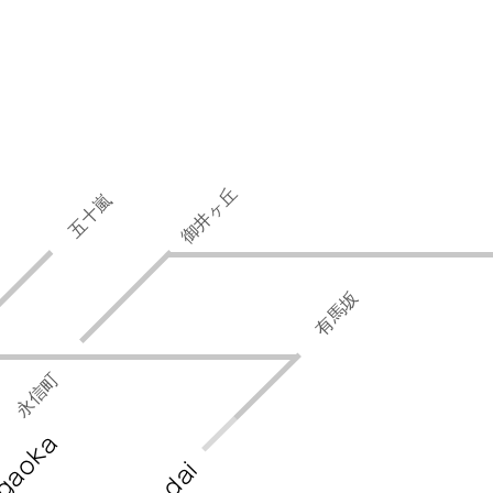
御井ヶ丘
五十嵐
有馬坂
永信町