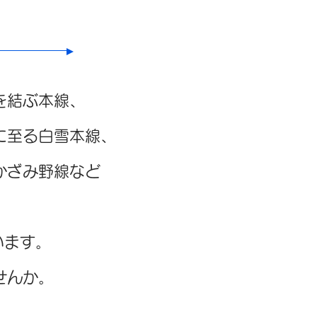
を結ぶ本線、
に至る白雪本線、
かざみ野線など
います。
せんか。