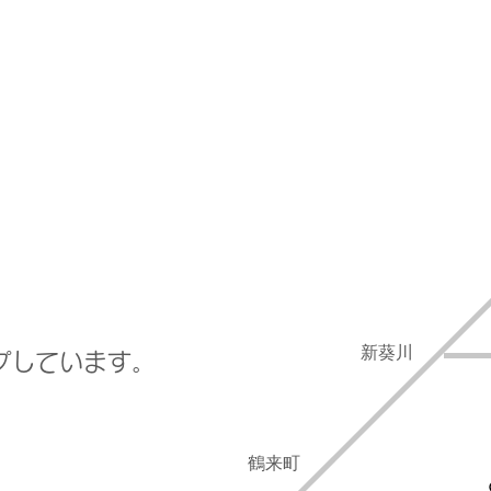
新葵川
プしています。
鶴来町