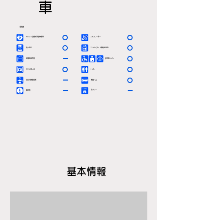
車
駅情報
〇
〇
ＡＥＤ（自動体外除細動器）
エスカレーター
〇
〇
有人窓口
エレベーター（車椅子対応）
ー
〇
定期券発売所
多目的トイレ
〇
〇
コインロッカー
トイレ
ー
〇
お忘れ物取扱所
路線バス
ー
ー
タクシー
案内所
基本情報