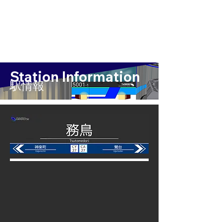
Station Information
​駅情報