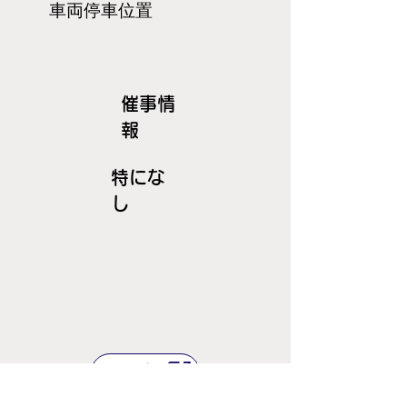
​車両停車位置
​催事情
報
特にな
し
ＪＲ線