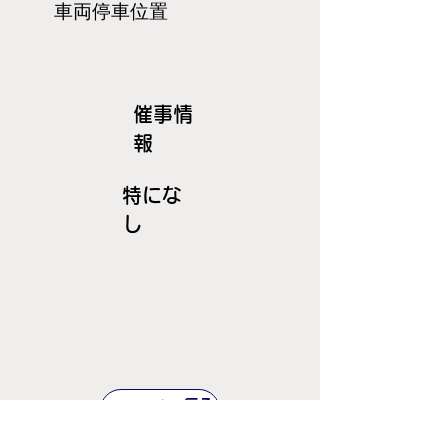
​車両停車位置
​催事情
報
特にな
し
ＪＲ線