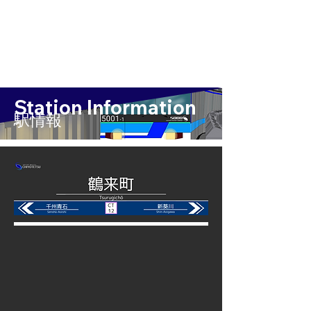
Station Information
​駅情報