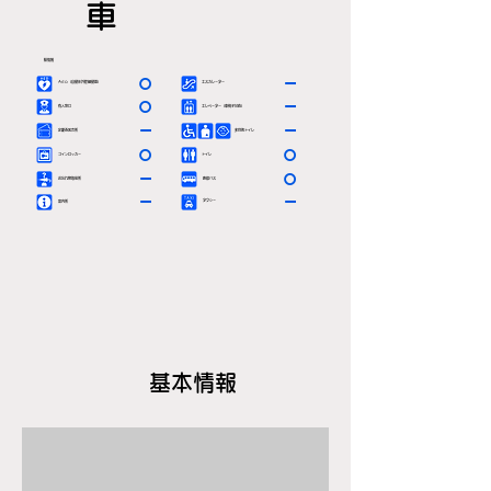
車
駅情報
〇
ー
ＡＥＤ（自動体外除細動器）
エスカレーター
〇
ー
有人窓口
エレベーター（車椅子対応）
ー
ー
定期券発売所
多目的トイレ
〇
〇
コインロッカー
トイレ
ー
〇
お忘れ物取扱所
路線バス
ー
ー
タクシー
案内所
基本情報