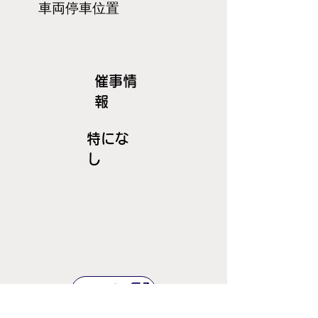
​車両停車位置
​催事情
報
特にな
し
ＪＲ線