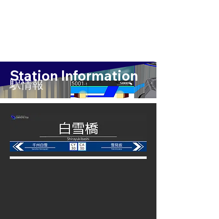
Station Information
​駅情報