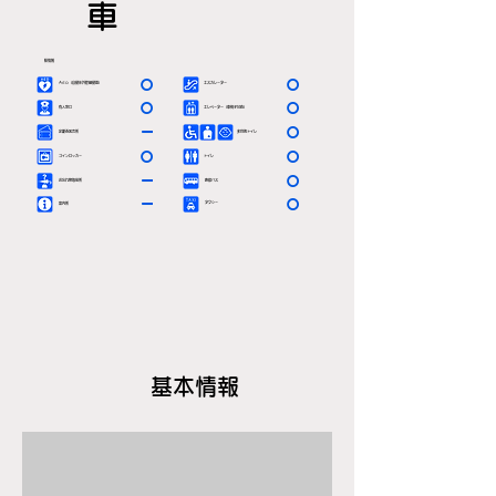
車
駅情報
〇
〇
ＡＥＤ（自動体外除細動器）
エスカレーター
〇
〇
有人窓口
エレベーター（車椅子対応）
ー
〇
定期券発売所
多目的トイレ
〇
〇
コインロッカー
トイレ
ー
〇
お忘れ物取扱所
路線バス
ー
〇
タクシー
案内所
基本情報