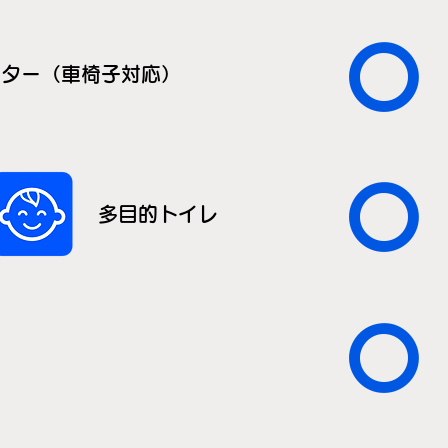
〇
ーター（車椅子対応）
〇
多目的トイレ
〇