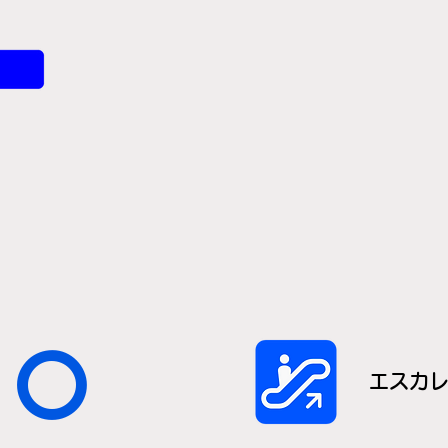
〇
エスカ