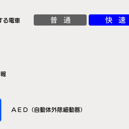
する電車
情報
ＡＥＤ（自動体外除細動器）