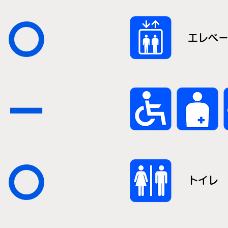
〇
エレベ
－
〇
トイレ