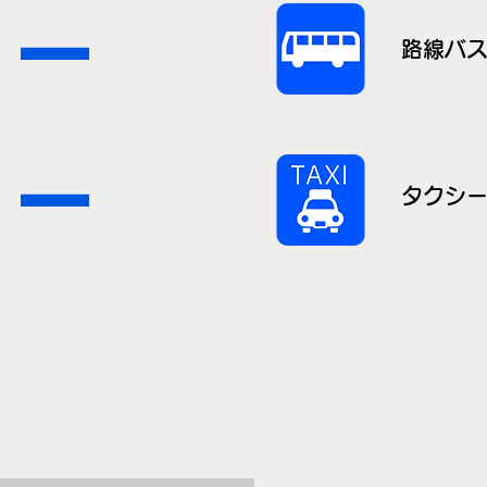
－
路線バ
－
タクシ