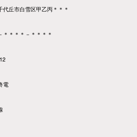
千代丘市白雪区甲乙丙＊＊＊
－＊＊＊＊－＊＊＊＊
.12
終電
線