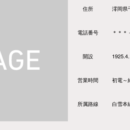
​住所
澪岡県
​電話
番号
＊＊＊
​開設
1925.4
営業時間
初電～
所属路線
白雪本