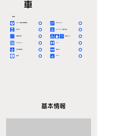
車
駅情報
〇
〇
ＡＥＤ（自動体外除細動器）
エスカレーター
〇
〇
有人窓口
エレベーター（車椅子対応）
〇
〇
定期券発売所
多目的トイレ
〇
〇
コインロッカー
トイレ
〇
〇
お忘れ物取扱所
路線バス
〇
〇
タクシー
案内所
基本情報