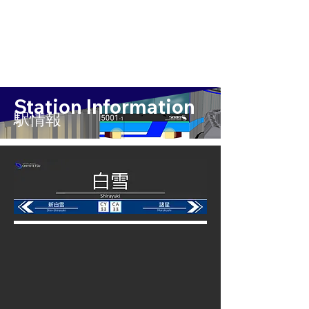
Station Information
​駅情報