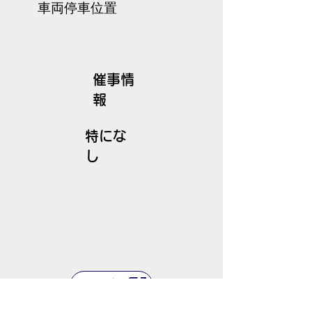
​車両停車位置
​催事情
報
特にな
し
ＪＲ線