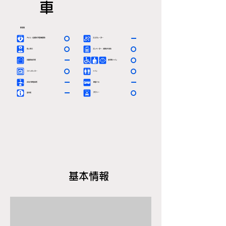
車
駅情報
〇
ー
ＡＥＤ（自動体外除細動器）
エスカレーター
〇
〇
有人窓口
エレベーター（車椅子対応）
ー
〇
定期券発売所
多目的トイレ
〇
〇
コインロッカー
トイレ
ー
ー
お忘れ物取扱所
路線バス
ー
〇
タクシー
案内所
基本情報