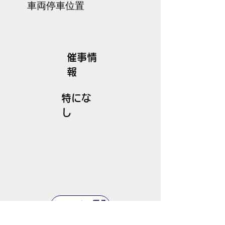
​車両停車位置
​催事情
報
特にな
し
ＪＲ線