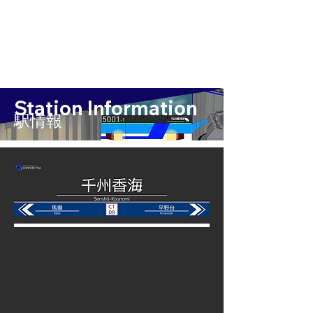
Station Information
​駅情報