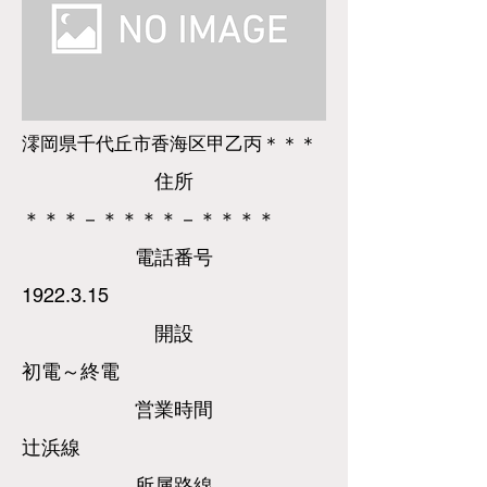
澪岡県千代丘市香海区甲乙丙＊＊＊
​住所
＊＊＊－＊＊＊＊－＊＊＊＊
​電話
番号
1922.3.15
​開設
初電～終電
営業時間
辻浜線
所属路線