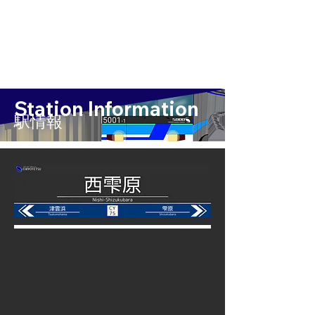
Station Information
​駅情報