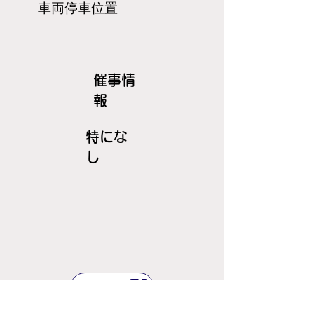
​車両停車位置
​催事情
報
特にな
し
ＪＲ線