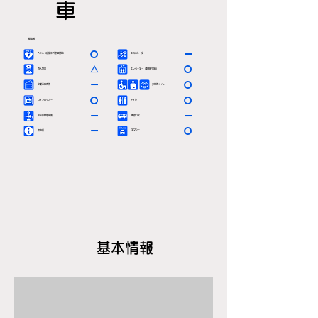
車
駅情報
〇
ー
ＡＥＤ（自動体外除細動器）
エスカレーター
△
〇
有人窓口
エレベーター（車椅子対応）
ー
〇
定期券発売所
多目的トイレ
〇
〇
コインロッカー
トイレ
ー
ー
お忘れ物取扱所
路線バス
ー
〇
タクシー
案内所
基本情報