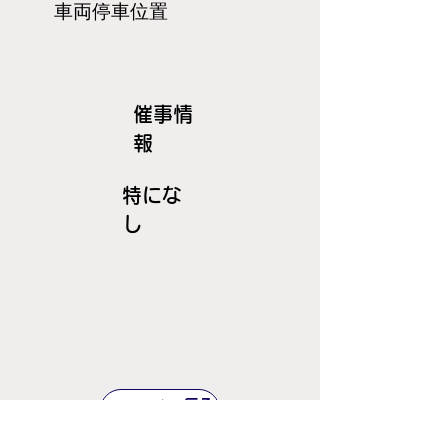
​車両停車位置
​催事情
報
特にな
し
ＪＲ線