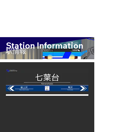
Station Information
​駅情報