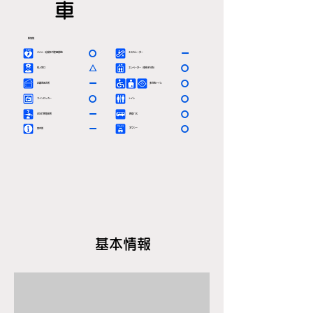
車
駅情報
〇
ー
ＡＥＤ（自動体外除細動器）
エスカレーター
△
〇
有人窓口
エレベーター（車椅子対応）
ー
〇
定期券発売所
多目的トイレ
〇
〇
コインロッカー
トイレ
ー
〇
お忘れ物取扱所
路線バス
ー
〇
タクシー
案内所
基本情報