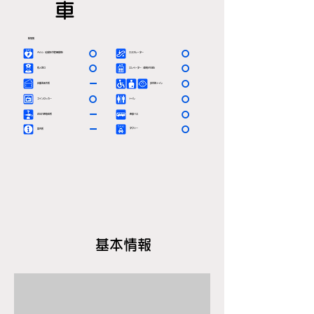
車
駅情報
〇
〇
ＡＥＤ（自動体外除細動器）
エスカレーター
〇
〇
有人窓口
エレベーター（車椅子対応）
ー
〇
定期券発売所
多目的トイレ
〇
〇
コインロッカー
トイレ
ー
〇
お忘れ物取扱所
路線バス
ー
〇
タクシー
案内所
基本情報