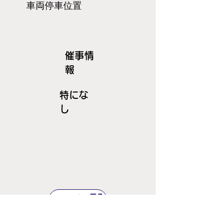
​車両停車位置
​催事情
報
特にな
し
ＪＲ線