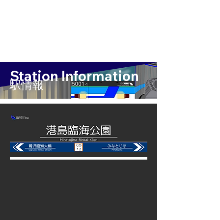
Station Information
​駅情報