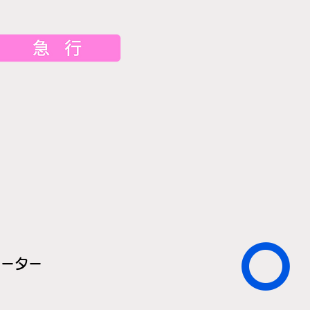
〇
レーター