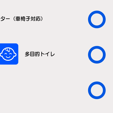
〇
ーター（車椅子対応）
〇
多目的トイレ
〇