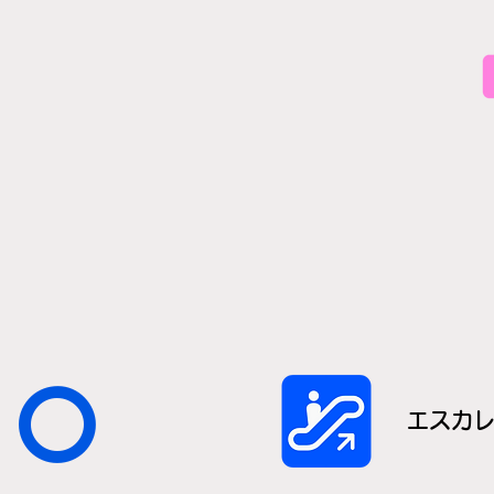
〇
エスカ