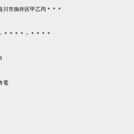
葵川市御井区甲乙丙＊＊＊
－＊＊＊＊－＊＊＊＊
1
終電