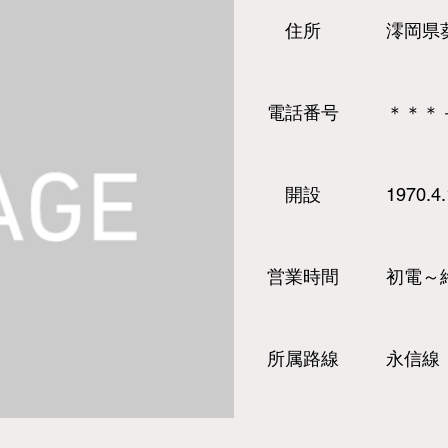
​住所
澪岡県
​電話
番号
＊＊＊
​開設
1970.4.
営業時間
初電～
所属路線
永信線