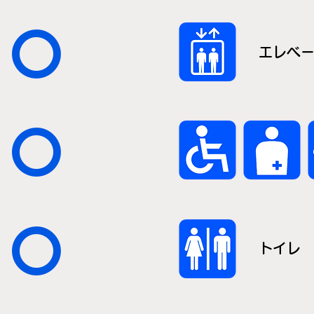
〇
エレベ
〇
〇
トイレ