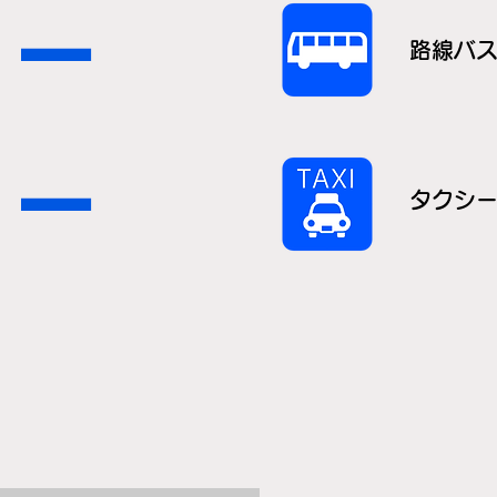
－
路線バ
－
タクシ