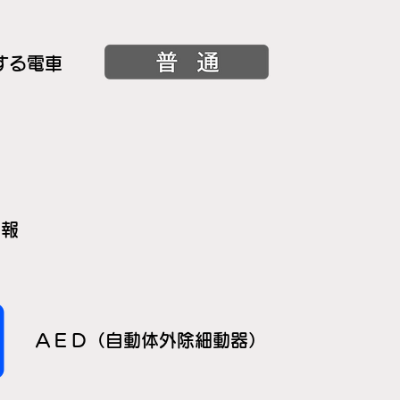
する電車
情報
ＡＥＤ（自動体外除細動器）