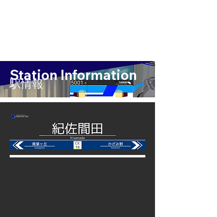
Station Information
​駅情報