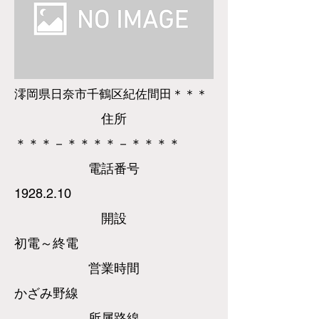
澪岡県日奈市千鶴区紀佐間田＊＊＊
​住所
＊＊＊－＊＊＊＊－＊＊＊＊
​電話
番号
1928.2.10
​開設
初電～終電
営業時間
かざみ野線
所属路線