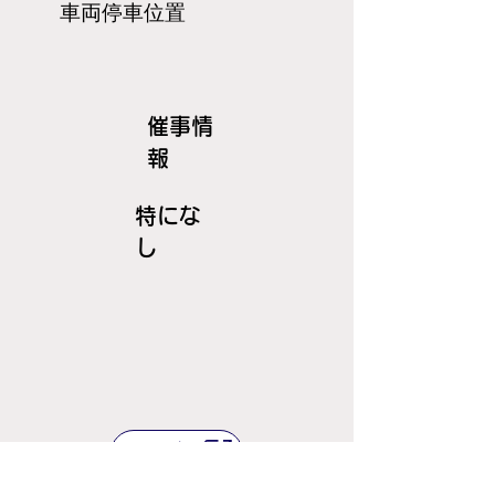
​車両停車位置
​催事情
報
特にな
し
ＪＲ線