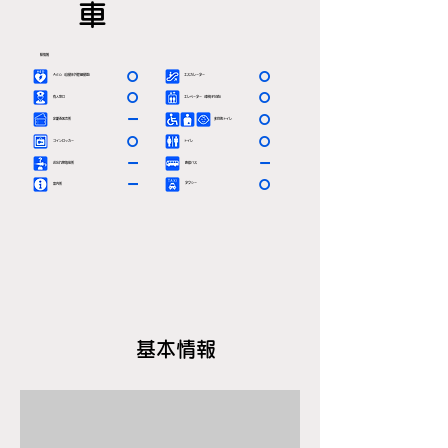
車
駅情報
〇
〇
ＡＥＤ（自動体外除細動器）
エスカレーター
〇
〇
有人窓口
エレベーター（車椅子対応）
ー
〇
定期券発売所
多目的トイレ
〇
〇
コインロッカー
トイレ
ー
ー
お忘れ物取扱所
路線バス
ー
〇
タクシー
案内所
基本情報