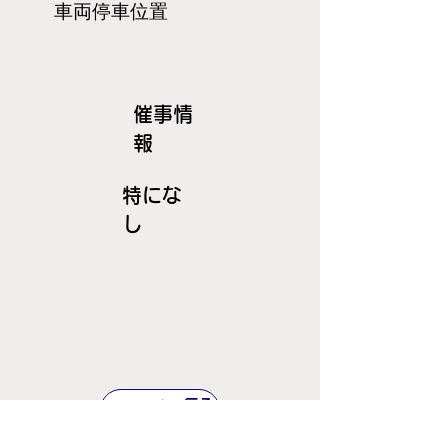
​車両停車位置
​催事情
報
特にな
し
ＪＲ線