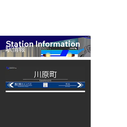
Station Information
​駅情報