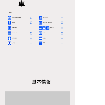
車
駅情報
〇
ー
ＡＥＤ（自動体外除細動器）
エスカレーター
〇
〇
有人窓口
エレベーター（車椅子対応）
ー
〇
定期券発売所
多目的トイレ
〇
〇
コインロッカー
トイレ
ー
ー
お忘れ物取扱所
路線バス
ー
ー
タクシー
案内所
基本情報