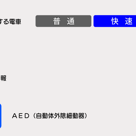
する電車
情報
ＡＥＤ（自動体外除細動器）