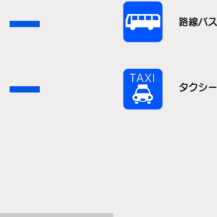
ー
路線バ
ー
タクシ