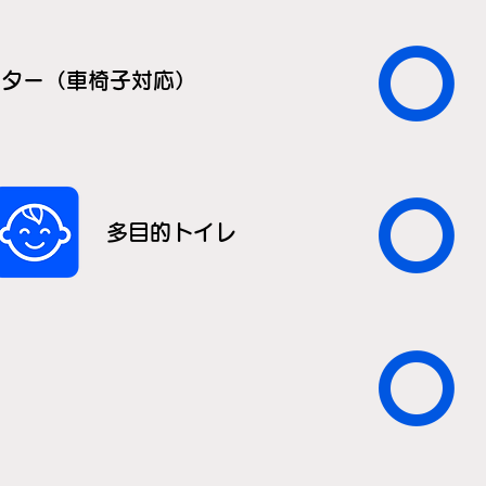
〇
ーター（車椅子対応）
〇
多目的トイレ
〇