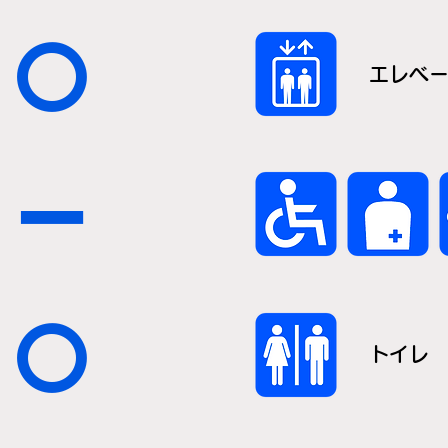
〇
エレベ
ー
〇
トイレ