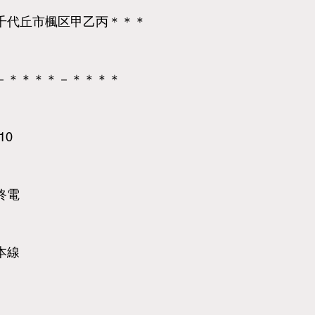
千代丘市楓区甲乙丙＊＊＊
－＊＊＊＊－＊＊＊＊
.10
終電
本線