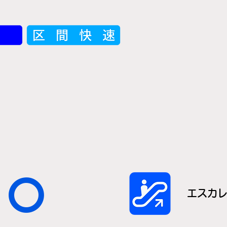
〇
エスカ