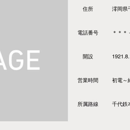
​住所
澪岡県
​電話
番号
＊＊＊
​開設
1921.8
営業時間
初電～
所属路線
千代鉄