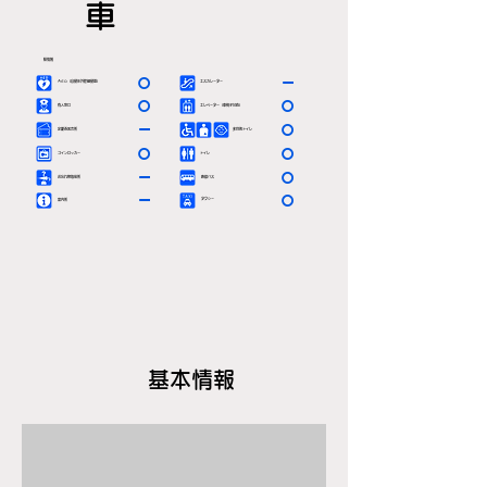
車
駅情報
〇
ー
ＡＥＤ（自動体外除細動器）
エスカレーター
〇
〇
有人窓口
エレベーター（車椅子対応）
ー
〇
定期券発売所
多目的トイレ
〇
〇
コインロッカー
トイレ
ー
〇
お忘れ物取扱所
路線バス
ー
〇
タクシー
案内所
基本情報