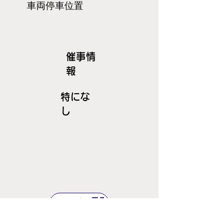
​車両停車位置
​催事情
報
特にな
し
ＪＲ線