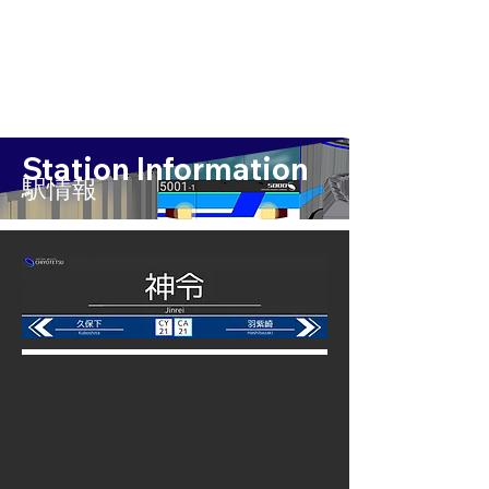
Station Information
​駅情報