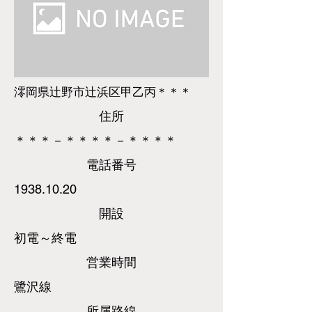
澪岡県辻野市辻浜区甲乙丙＊＊＊
​住所
＊＊＊－＊＊＊＊－＊＊＊＊
​電話
番号
1938.10.20
​開設
初電～終電
営業時間
鷺沢線
所属路線