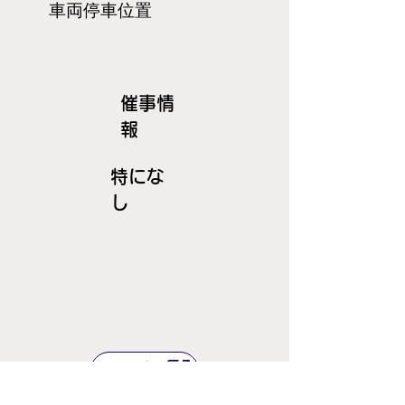
​車両停車位置
​催事情
報
特にな
し
ＪＲ線