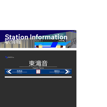
Station Information
​駅情報