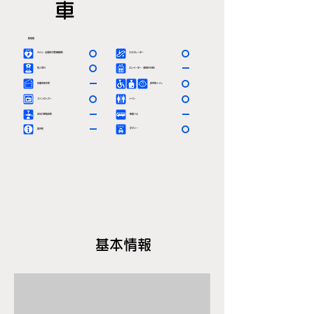
車
駅情報
〇
〇
ＡＥＤ（自動体外除細動器）
エスカレーター
〇
－
有人窓口
エレベーター（車椅子対応）
－
〇
定期券発売所
多目的トイレ
〇
〇
コインロッカー
トイレ
－
－
お忘れ物取扱所
路線バス
－
〇
タクシー
案内所
基本情報