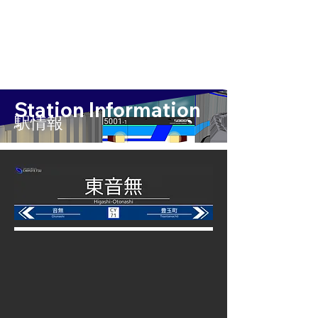
Station Information
​駅情報