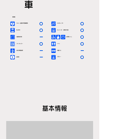
車
駅情報
〇
〇
ＡＥＤ（自動体外除細動器）
エスカレーター
〇
〇
有人窓口
エレベーター（車椅子対応）
ー
〇
定期券発売所
多目的トイレ
〇
〇
コインロッカー
トイレ
ー
ー
お忘れ物取扱所
路線バス
ー
〇
タクシー
案内所
基本情報