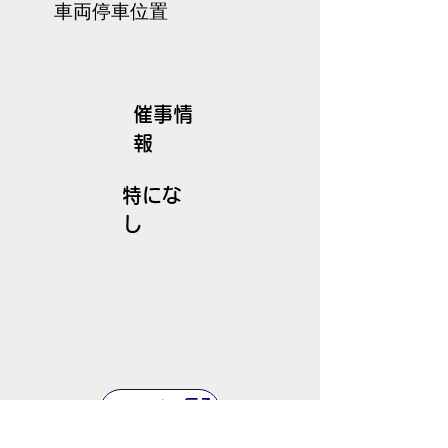
​車両停車位置
​催事情
報
特にな
し
ＪＲ線