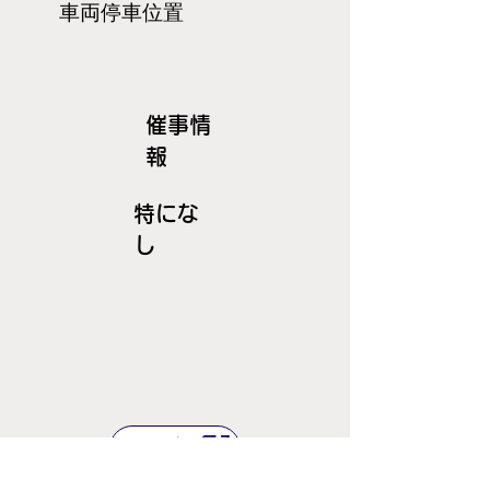
​車両停車位置
​催事情
報
特にな
し
ＪＲ線