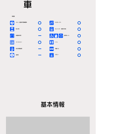
車
駅情報
〇
〇
ＡＥＤ（自動体外除細動器）
エスカレーター
〇
〇
有人窓口
エレベーター（車椅子対応）
－
〇
定期券発売所
多目的トイレ
〇
〇
コインロッカー
トイレ
－
〇
お忘れ物取扱所
路線バス
－
〇
タクシー
案内所
基本情報