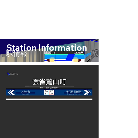
Station Information
​駅情報