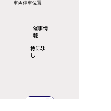
​車両停車位置
​催事情
報
特にな
し
ＪＲ線