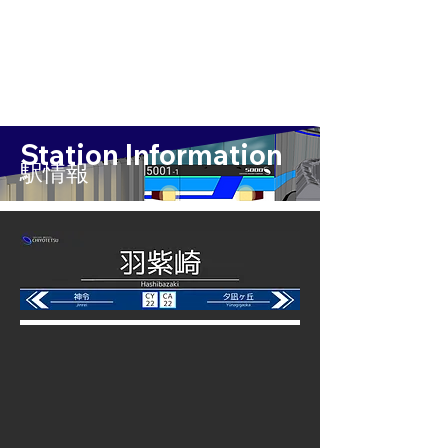
Station Information
​駅情報