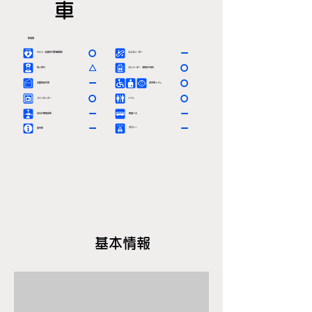
車
駅情報
〇
ー
ＡＥＤ（自動体外除細動器）
エスカレーター
△
〇
有人窓口
エレベーター（車椅子対応）
ー
〇
定期券発売所
多目的トイレ
〇
〇
コインロッカー
トイレ
ー
ー
お忘れ物取扱所
路線バス
ー
ー
タクシー
案内所
基本情報