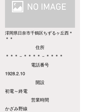
澪岡県日奈市千鶴区ちずるヶ丘西＊
＊＊
​住所
＊＊＊－＊＊＊＊－＊＊＊＊
​電話
番号
1928.2.10
​開設
初電～終電
営業時間
かざみ野線