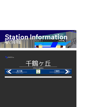
Station Information
​駅情報