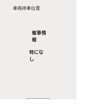
​車両停車位置
​催事情
報
特にな
し
ＪＲ線