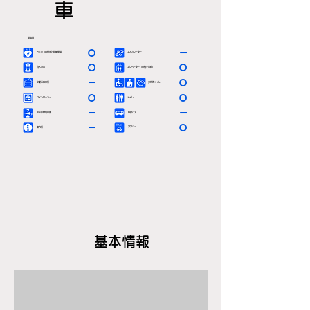
車
駅情報
〇
ー
ＡＥＤ（自動体外除細動器）
エスカレーター
〇
〇
有人窓口
エレベーター（車椅子対応）
ー
〇
定期券発売所
多目的トイレ
〇
〇
コインロッカー
トイレ
ー
ー
お忘れ物取扱所
路線バス
ー
〇
タクシー
案内所
基本情報