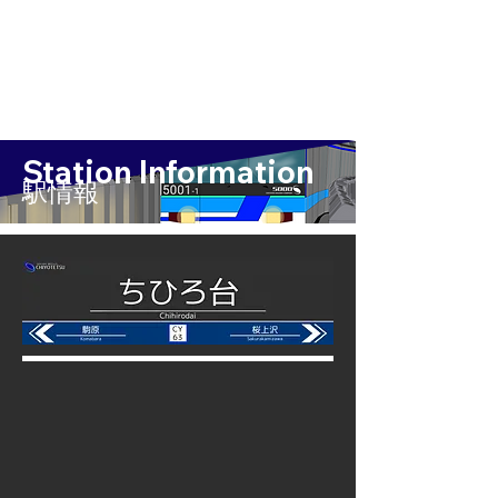
Station Information
​駅情報