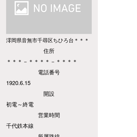
澪岡県音無市千尋区ちひろ台＊＊＊
​住所
＊＊＊－＊＊＊＊－＊＊＊＊
​電話
番号
1920.6.15
​開設
初電～終電
営業時間
千代鉄本線
所属路線