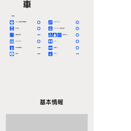
車
駅情報
〇
〇
ＡＥＤ（自動体外除細動器）
エスカレーター
〇
〇
有人窓口
エレベーター（車椅子対応）
ー
〇
定期券発売所
多目的トイレ
〇
〇
コインロッカー
トイレ
ー
〇
お忘れ物取扱所
路線バス
ー
ー
タクシー
案内所
基本情報