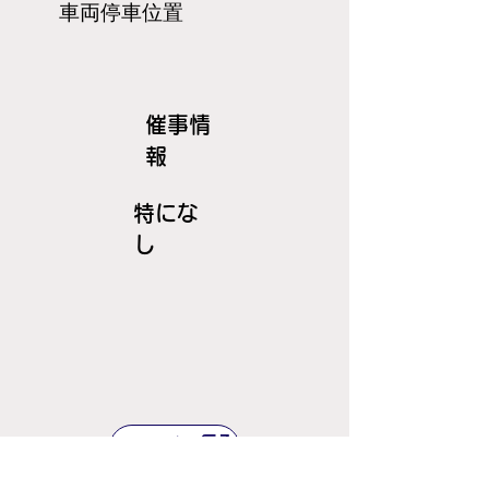
​車両停車位置
​催事情
報
特にな
し
ＪＲ線