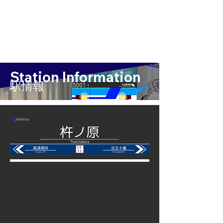
Station Information
​駅情報