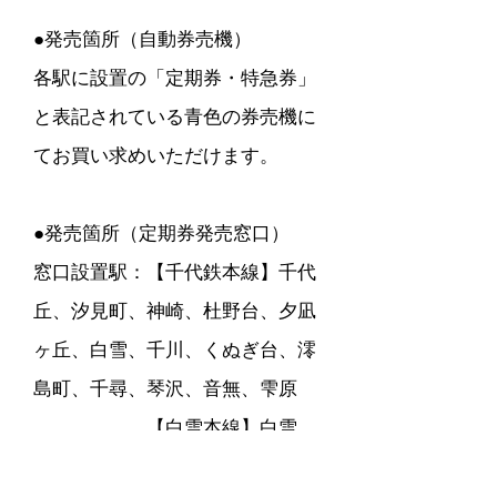
​●発売箇所
（自動券売機）
各駅に設置の「定期券・特急券」
と表記されている青色の券売機に
てお買い求めいただけます。
●発売箇所（定期券発売窓口）
窓口設置駅：【千代鉄本線】千代
丘、汐見町、神崎、杜野台、夕凪
ヶ丘、白雪、千川、くぬぎ台、澪
島町、千尋、琴沢、音無、雫原
【白雪本線】白雪、
白雪市
、千歳、辻野町、つばめ