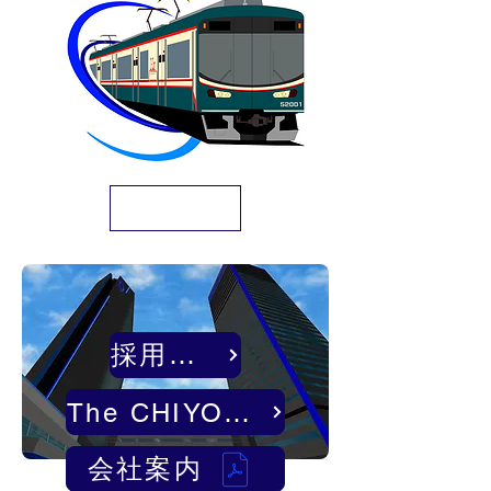
Chiyotetsu Brand Up Project
採用情報
The CHIYOTETSU Way
会社案内