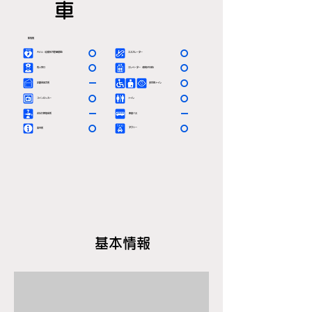
車
駅情報
〇
〇
ＡＥＤ（自動体外除細動器）
エスカレーター
〇
〇
有人窓口
エレベーター（車椅子対応）
－
〇
定期券発売所
多目的トイレ
〇
〇
コインロッカー
トイレ
－
－
お忘れ物取扱所
路線バス
〇
〇
タクシー
案内所
基本情報