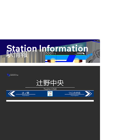
Station Information
​駅情報