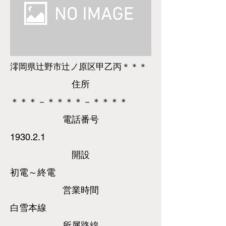
澪岡県辻野市辻ノ原区甲乙丙＊＊＊
​住所
＊＊＊－＊＊＊＊－＊＊＊＊
​電話
番号
1930.2.1
​開設
初電～終電
営業時間
白雪本線
所属路線