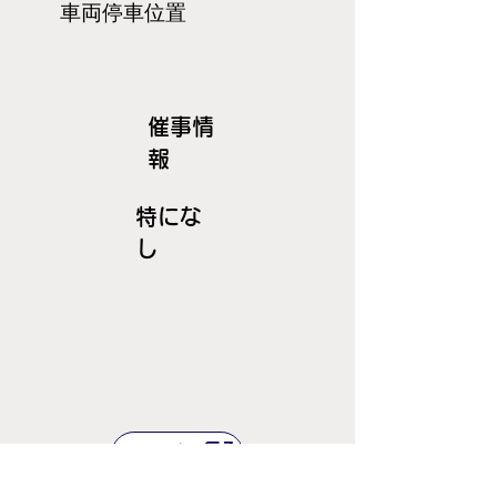
​車両停車位置
​催事情
報
特にな
し
ＪＲ線