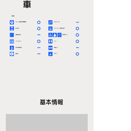
車
駅情報
〇
－
ＡＥＤ（自動体外除細動器）
エスカレーター
〇
〇
有人窓口
エレベーター（車椅子対応）
－
〇
定期券発売所
多目的トイレ
〇
〇
コインロッカー
トイレ
－
－
お忘れ物取扱所
路線バス
－
〇
タクシー
案内所
基本情報