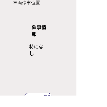
​車両停車位置
​催事情
報
特にな
し
ＪＲ線