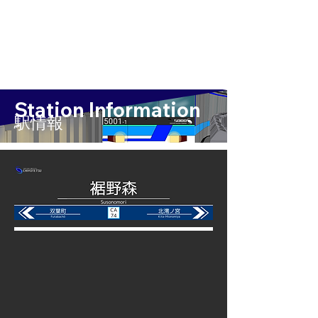
Station Information
​駅情報