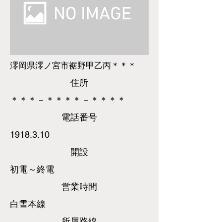
澪岡県澪ノ宮市裾野甲乙丙＊＊＊
​住所
＊＊＊－＊＊＊＊－＊＊＊＊
​電話
番号
1918.3.10
​開設
初電～終電
営業時間
白雪本線
所属路線