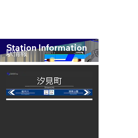
Station Information
​駅情報