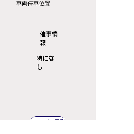
​車両停車位置
​催事情
報
特にな
し
ＪＲ線