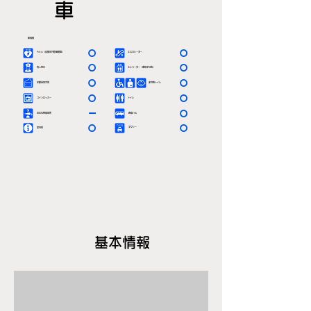
車
駅情報
〇
〇
ＡＥＤ（自動体外除細動器）
エスカレーター
〇
〇
有人窓口
エレベーター（車椅子対応）
〇
〇
定期券発売所
多目的トイレ
〇
〇
コインロッカー
トイレ
ー
〇
お忘れ物取扱所
路線バス
〇
〇
タクシー
案内所
基本情報