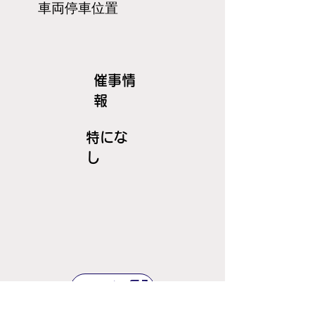
​車両停車位置
​催事情
報
特にな
し
ＪＲ線