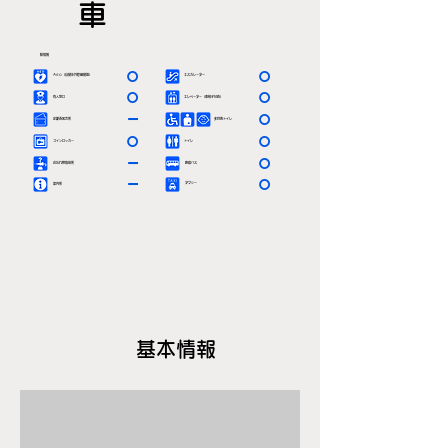
車
駅情報
〇
〇
ＡＥＤ（自動体外除細動器）
エスカレーター
〇
〇
有人窓口
エレベーター（車椅子対応）
ー
〇
定期券発売所
多目的トイレ
〇
〇
コインロッカー
トイレ
ー
〇
お忘れ物取扱所
路線バス
ー
〇
タクシー
案内所
基本情報