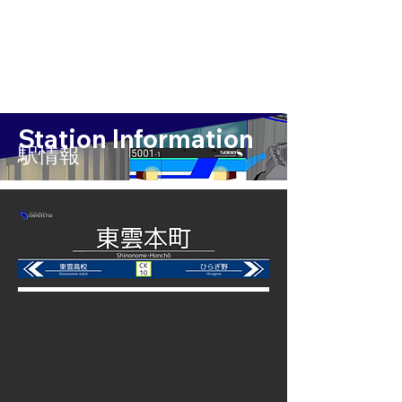
Station Information
​駅情報