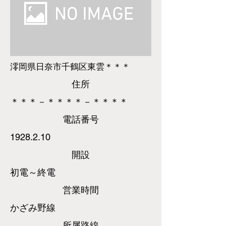
澪岡県日奈市千鶴区東雲＊＊＊
​住所
＊＊＊－＊＊＊＊－＊＊＊＊
​電話
番号
1928.2.10
​開設
初電～終電
営業時間
かざみ野線
所属路線