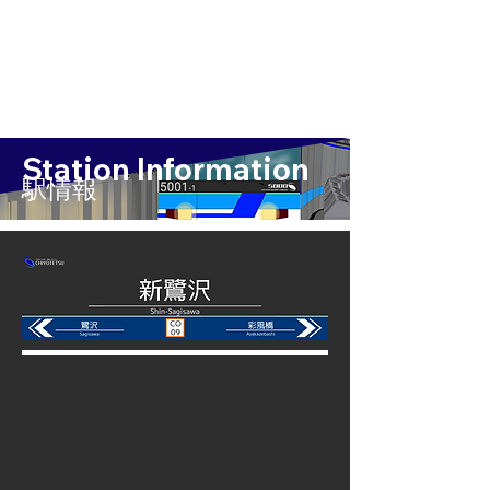
Station Information
​駅情報