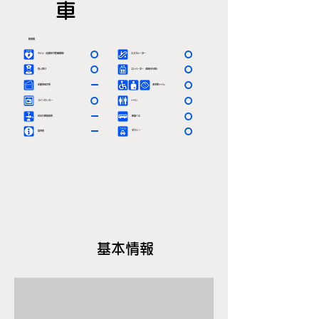
車
駅情報
〇
〇
ＡＥＤ（自動体外除細動器）
エスカレーター
〇
〇
有人窓口
エレベーター（車椅子対応）
ー
〇
定期券発売所
多目的トイレ
〇
〇
コインロッカー
トイレ
ー
〇
お忘れ物取扱所
路線バス
ー
〇
タクシー
案内所
基本情報