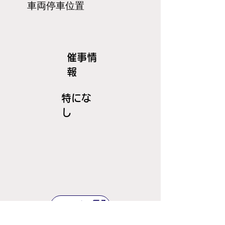
​車両停車位置
​催事情
報
特にな
し
ＪＲ線