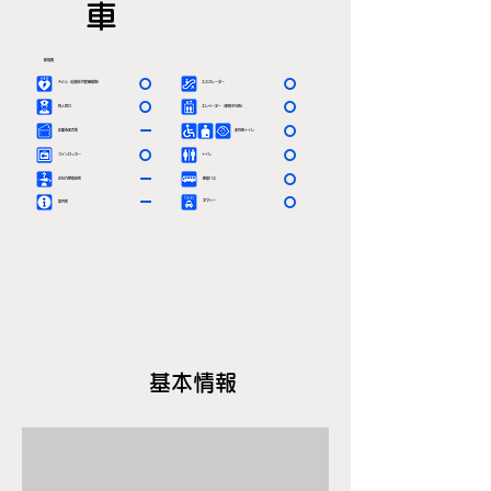
車
駅情報
〇
〇
ＡＥＤ（自動体外除細動器）
エスカレーター
〇
〇
有人窓口
エレベーター（車椅子対応）
ー
〇
定期券発売所
多目的トイレ
〇
〇
コインロッカー
トイレ
ー
〇
お忘れ物取扱所
路線バス
ー
〇
タクシー
案内所
基本情報