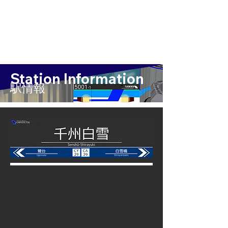
Station Information
​駅情報