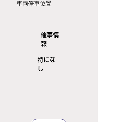
​車両停車位置
​催事情
報
特にな
し
ＪＲ線