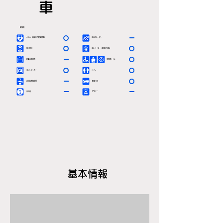
車
駅情報
〇
ー
ＡＥＤ（自動体外除細動器）
エスカレーター
〇
〇
有人窓口
エレベーター（車椅子対応）
ー
〇
定期券発売所
多目的トイレ
〇
〇
コインロッカー
トイレ
ー
〇
お忘れ物取扱所
路線バス
ー
ー
タクシー
案内所
基本情報