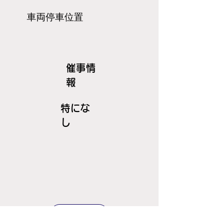
​車両停車位置
​催事情
報
特にな
し
ＪＲ線