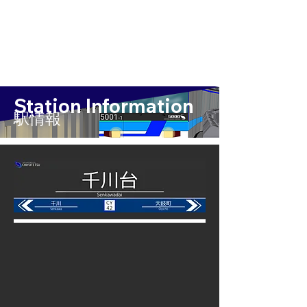
Station Information
​駅情報