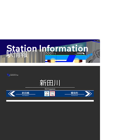
Station Information
​駅情報