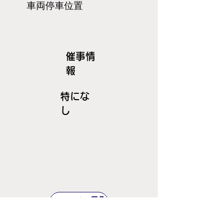
​車両停車位置
​催事情
報
特にな
し
ＪＲ線