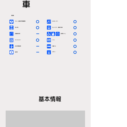
車
駅情報
〇
〇
ＡＥＤ（自動体外除細動器）
エスカレーター
〇
〇
有人窓口
エレベーター（車椅子対応）
－
〇
定期券発売所
多目的トイレ
〇
〇
コインロッカー
トイレ
－
〇
お忘れ物取扱所
路線バス
－
〇
タクシー
案内所
基本情報