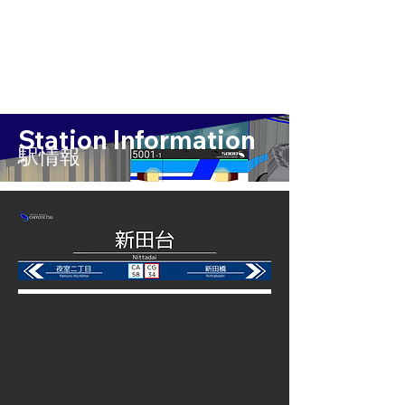
Station Information
​駅情報