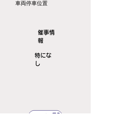
​車両停車位置
​催事情
報
特にな
し
ＪＲ線