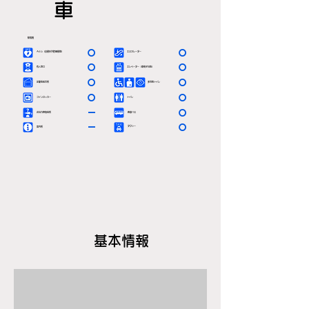
車
駅情報
〇
〇
ＡＥＤ（自動体外除細動器）
エスカレーター
〇
〇
有人窓口
エレベーター（車椅子対応）
〇
〇
定期券発売所
多目的トイレ
〇
〇
コインロッカー
トイレ
－
〇
お忘れ物取扱所
路線バス
－
〇
タクシー
案内所
基本情報