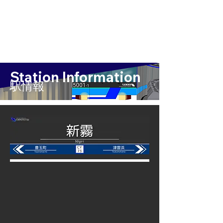
Station Information
​駅情報