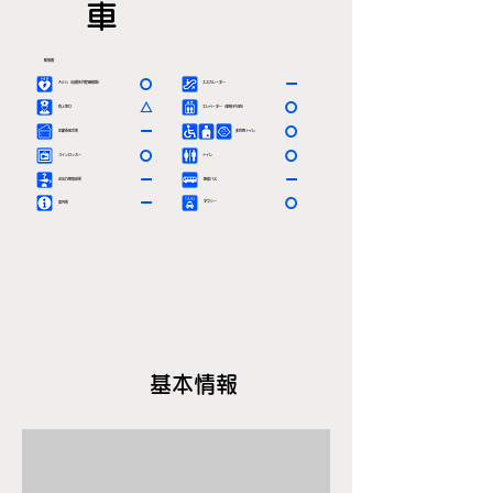
車
駅情報
〇
ー
ＡＥＤ（自動体外除細動器）
エスカレーター
△
〇
有人窓口
エレベーター（車椅子対応）
ー
〇
定期券発売所
多目的トイレ
〇
〇
コインロッカー
トイレ
ー
ー
お忘れ物取扱所
路線バス
ー
〇
タクシー
案内所
基本情報