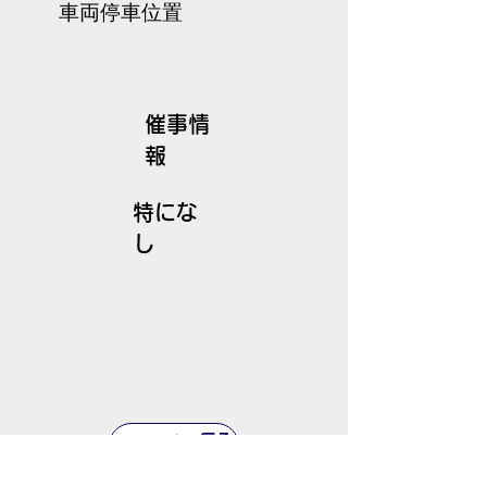
​車両停車位置
​催事情
報
特にな
し
ＪＲ線