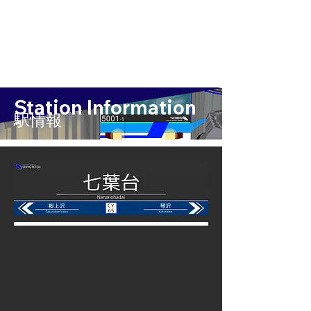
Station Information
​駅情報