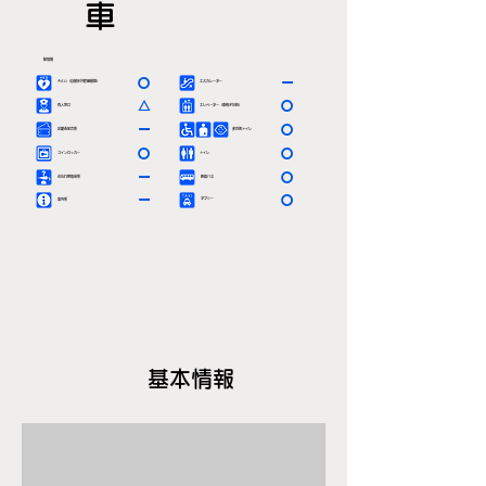
車
駅情報
〇
ー
ＡＥＤ（自動体外除細動器）
エスカレーター
△
〇
有人窓口
エレベーター（車椅子対応）
ー
〇
定期券発売所
多目的トイレ
〇
〇
コインロッカー
トイレ
ー
〇
お忘れ物取扱所
路線バス
ー
〇
タクシー
案内所
基本情報