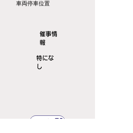
​車両停車位置
​催事情
報
特にな
し
ＪＲ線