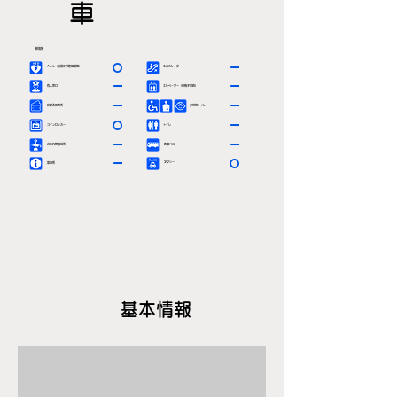
車
駅情報
〇
ー
ＡＥＤ（自動体外除細動器）
エスカレーター
ー
ー
有人窓口
エレベーター（車椅子対応）
ー
ー
定期券発売所
多目的トイレ
〇
ー
コインロッカー
トイレ
ー
ー
お忘れ物取扱所
路線バス
ー
〇
タクシー
案内所
基本情報