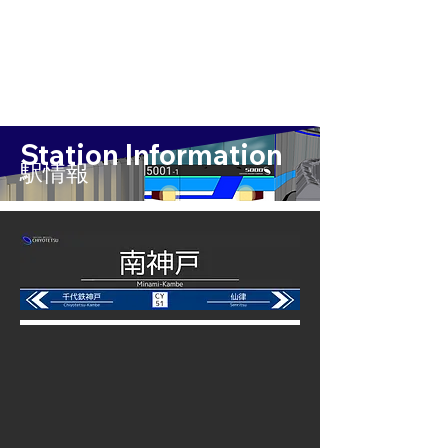
Station Information
​駅情報