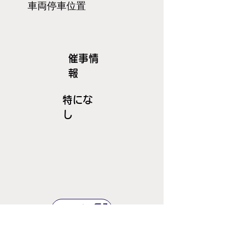
​車両停車位置
​催事情
報
特にな
し
ＪＲ線