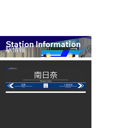
Station Information
​駅情報