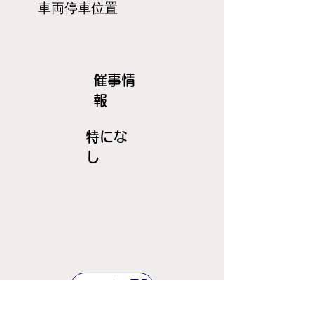
​車両停車位置
​催事情
報
特にな
し
ＪＲ線