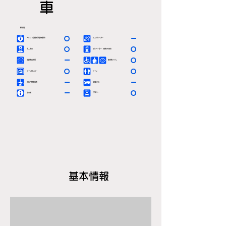
車
駅情報
〇
ー
ＡＥＤ（自動体外除細動器）
エスカレーター
〇
〇
有人窓口
エレベーター（車椅子対応）
ー
〇
定期券発売所
多目的トイレ
〇
〇
コインロッカー
トイレ
ー
ー
お忘れ物取扱所
路線バス
ー
〇
タクシー
案内所
基本情報