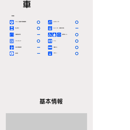
車
駅情報
〇
〇
ＡＥＤ（自動体外除細動器）
エスカレーター
〇
－
有人窓口
エレベーター（車椅子対応）
－
〇
定期券発売所
多目的トイレ
〇
〇
コインロッカー
トイレ
－
〇
お忘れ物取扱所
路線バス
－
〇
タクシー
案内所
基本情報