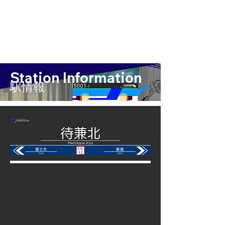
Station Information
​駅情報