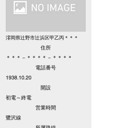
澪岡県辻野市辻浜区甲乙丙＊＊＊
​住所
＊＊＊－＊＊＊＊－＊＊＊＊
​電話
番号
1938.10.20
​開設
初電～終電
営業時間
鷺沢線
所属路線