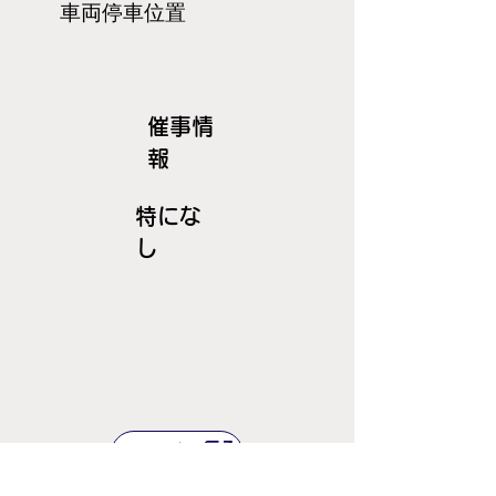
​車両停車位置
​催事情
報
特にな
し
ＪＲ線