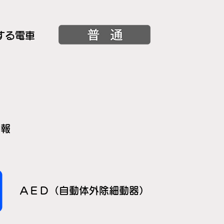
する電車
情報
ＡＥＤ（自動体外除細動器）