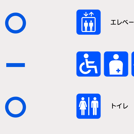
〇
エレベ
ー
〇
トイレ