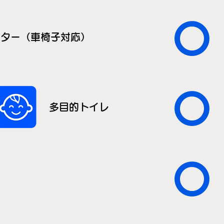
〇
ーター（車椅子対応）
〇
多目的トイレ
〇