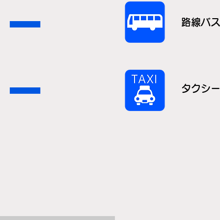
ー
路線バ
ー
タクシ