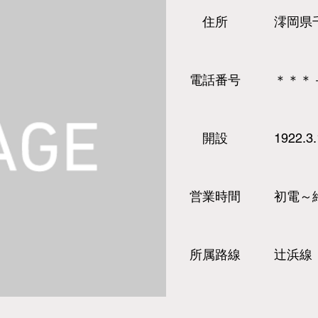
​住所
澪岡県
​電話
番号
＊＊＊
​開設
1922.3
営業時間
初電～
所属路線
辻浜線