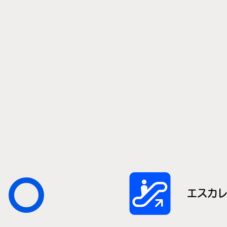
〇
エスカ